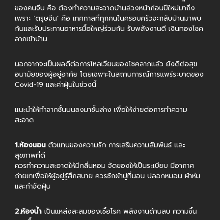
ของคนจีน คือ ต้องทำความสะอาดบ้านล่วงหน้าก่อนปีใหม่มาถึง
เพราะ ‘ตรุษจีน’ คือ เทศกาลที่ทุกคนในครอบครัวจะกลับบ้านมาพบ
กันและรับประทานอาหารมื้อใหญ่ร่วมกัน รับพลังงานดี เงินทองโชค
ลาภเข้าบ้าน
นอกจากจะเป็นผลดีต่อการไหลเวียนของโชคลาภแล้ว ยังดีต่อสุข
อนามัยของผู้อยู่อาศัย โดยเฉพาะในสถานการณ์การแพร่ระบาดของ
Covid-19 และค่าฝุ่นในช่วงนี้
แนะนำให้ทำจากชั้นบนลงมาชั้นล่าง เพื่อให้ง่ายต่อการทำความ
สะอาด
1.ห้องนอน
ตัวแทนของความรัก การเสริมความสัมพันธ์ และ
สุขภาพที่ดี
ควรทำความสะอาดให้มีกลิ่นหอม จัดของให้เป็นระเบียบ มีอากาศ
ถ่ายเทเพื่อให้ผู้อยู่รู้สึกสบาย ควรซักผ้าปูที่นอน ปลอกหมอน ผ้าห่ม
และกำจัดฝุ่น
2.ห้องน้ำ
เป็นแหล่งสะสมของเชื้อโรค พลังงานด้านลบ ความชื้น