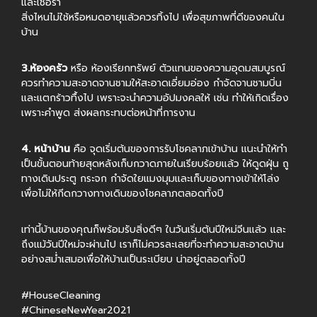
และเชื้อรา
สิ่งไหนไม่ใช้หรือหมดอายุแล้วควรทิ้งไป เพื่อสุขภาพที่ดีของคนใน
บ้าน
3.ห้องครัว
หรือ ห้องเรียกทรัพย์ ตัวแทนของความอุดมสมบูรณ์
ควรทำความสะอาดจานชามให้สะอาดเอี่ยมอ่อง กำจัดจานชามบิ่น
และแตกร้าวทื้งไป เพราะจะนำความอัปมงคลให้ เช่น ทำให้เกิดเรื่อง
เพราะคำพูด ส่งผลกระทบต่อหน้าที่การงาน
4. หน้าบ้าน
คือ จุดเริ่มต้นของการรับโชคลาภเข้าบ้าน แนะนำให้ทำ
เป็นขั้นตอนท้ายสุดหลังเก็บกวาดภายในเรียบร้อยแล้ว ให้ดูดฝุ่น ถู
ทางเดินประตู กระจก กำจัดใยแมงมุมและเก็บของทางเข้าให้โล่ง
เพื่อไม่ให้กีดกวางทางเดินของโชคลาภตลอดทั้งปี
เท่านี้บ้านของคุณก็พร้อมรับสิ่งดีๆ ในวันเริ่มต้นปีใหม่จีนแล้ว และ
ถึงแม้วันปีใหม่จะผ่านไป เราก็ไม่ควรละเลยที่จะทำความสะอาดบ้าน
อย่างสม่ำเสมอเพื่อให้บ้านเป็นระเบียบ น่าอยู่ตลอดทั้งปี
#HouseCleaning
#ChineseNewYear2021