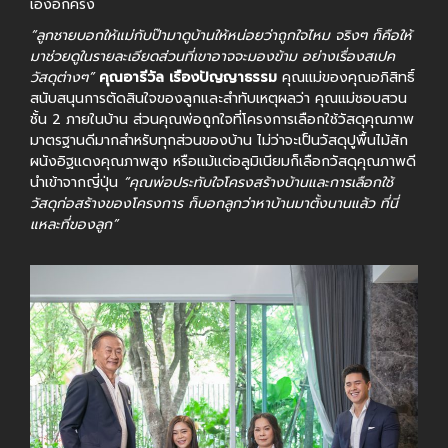
เองอีกครั้ง
“ลูกชายบอกให้แม่กับป๊ามาดูบ้านให้หน่อยว่าถูกใจไหม จริงๆ ก็คือให้
มาช่วยดูในรายละเอียดส่วนที่เขาอาจจะมองข้าม อย่างเรื่องสเปค
วัสดุต่างๆ”
คุณอารีวัล เรืองปัญญาธรรม
คุณแม่ของคุณอภิสิทธิ์
สนับสนุนการตัดสินใจของลูกและสำทับเหตุผลว่า คุณแม่ชอบสวน
ชั้น 2 ภายในบ้าน ส่วนคุณพ่อถูกใจที่โครงการเลือกใช้วัสดุคุณภาพ
มาตรฐานดีมากสำหรับทุกส่วนของบ้าน ไม่ว่าจะเป็นวัสดุปูพื้นไม้สัก
ผนังอิฐแดงคุณภาพสูง หรือแม้แต่อลูมิเนียมก็เลือกวัสดุคุณภาพดี
นำเข้าจากญี่ปุ่น
“คุณพ่อประทับใจโครงสร้างบ้านและการเลือกใช้
วัสดุก่อสร้างของโครงการ ก็บอกลูกว่าหาบ้านมาตั้งนานแล้ว ที่นี่
แหละที่ของลูก”