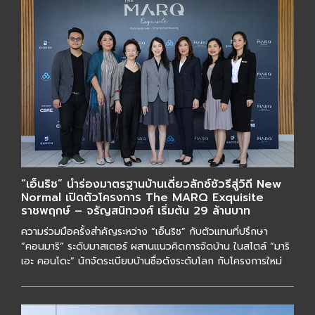
“เอ็นริช” นำร่องมาตรฐานบ้านเดี่ยวลักซ์ชัวรีสู่วิถี New
Normal เปิดตัวโครงการ The MARQ Exquisite
ราชพฤกษ์ – จรัญสนิทวงศ์ เริ่มต้น 29 ล้านบาท
ความร่วมมือครั้งสำคัญระหว่าง “เอ็นริช” กับตัวแทนที่ปรึกษา
“คอนมาริ” ระดับมาสเตอร์ ผสานแนวคิดการจัดบ้าน ในสไตล์ “มาริ
เอะ คอนโดะ” นักจัดระเบียบบ้านชื่อดังระดับโลก กับโครงการใหม่
“The MARQ Exquisite ราชพ […]