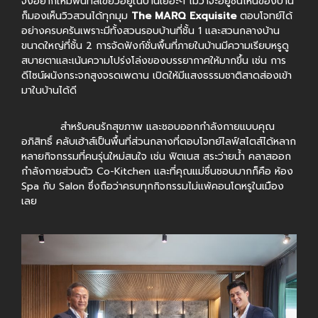
จึงอยากให้มีพื้นที่สีเขียวอยู่ในบ้านเยอะๆ ไม่ว่าจะอยู่ชั้นไหนของบ้าน
ก็มองเห็นวิวสวนได้ทุกมุม
The MARQ Exquisite
ตอบโจทย์ได้
อย่างครบครันเพราะมีทั้งสวนรอบบ้านที่ชั้น 1 และสวนกลางบ้าน
ขนาดใหญ่ที่ชั้น 2 การจัดฟังก์ชั่นพื้นที่ภายในบ้านมีความเรียบหรูดู
สบายตาและเน้นความโปร่งโล่งของบรรยากาศให้มากขึ้น เช่น การ
ดีไซน์ผนังกระจกสูงจรดเพดาน เปิดให้มีแสงธรรมชาติสาดส่องเข้า
มาในบ้านได้ดี
สำหรับคนรักสุขภาพ และชอบออกกำลังกายแบบคุณ
อภิสิทธิ์ คลับเฮ้าส์เป็นพื้นที่ส่วนกลางที่ตอบโจทย์ไลฟ์สไตส์ได้หลาก
หลายกิจกรรมที่คนรุ่นใหม่สนใจ เช่น ฟิตเนส สระว่ายน้ำ คลาสออก
กำลังกายส่วนตัว Co-Kitchen และที่คุณแม่ชื่นชอบมากก็คือ ห้อง
Spa กับ Salon ซึ่งถือว่าครบทุกกิจกรรมไม่แพ้คอนโดหรูในเมือง
เลย