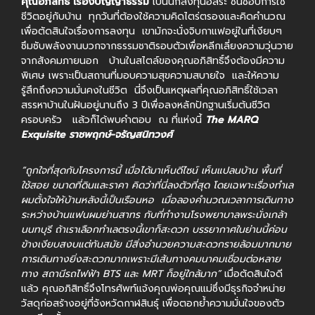
คุณอภิสิทธิ์ เรืองปัญญาธรรม
เป็นนักลงทุนอิสระ ชื่นชอบการใช้
ชีวิตอยู่กับบ้าน ทุกวันที่ต้องใช้ความคิดไตร่ตรองและคิดคำนวณ
เพื่อตัดสินใจเรื่องการลงทุน เขามักจะนั่งจิบกาแฟอยู่ในที่เงียบๆ
ซึมซับพลังงานบวกจากธรรมชาติรอบตัวเพื่อหลีกเลี่ยงความวุ่นวาย
จากสังคมภายนอก บ้านในสไตล์ของคุณอภิสิทธิ์จึงต้องมีความ
พิเศษ เพราะเป็นสถานที่มอบความสุขความสบายใจ และให้ความ
รู้สึกถึงความมั่นคงในชีวิต นี่จึงเป็นเหตุผลที่คุณอภิสิทธิ์ใช้เวลา
สรรหาบ้านในฝันอยู่นานถึง 3 ปีเพื่อลงหลักปักฐานเริ่มต้นชีวิต
ครอบครัว แล้วก็ได้พบคำตอบ ณ ที่แห่งนี้
The MARQ
Exquisite ราชพฤกษ์-จรัญสนิทวงศ์
“ถูกใจที่สุดกับโครงการนี้ เมื่อได้มาเห็นดีไซน์ เห็นแปลนบ้าน พื้นที่
ใช้สอย ขนาดที่ดินและราคา คิดว่าที่นี่ลงตัวที่สุด โดยเฉพาะเรื่องทำเล
ผมตั้งใจให้บ้านหลังนี้เป็นเรือนหอ เมื่อลองคำนวณเวลาการเดินทาง
ระหว่างบ้านแฟนผมย่านสาทร กับที่ทำงานโรงพยาบาลพระนั่งเกล้า
นนทบุรี ถ้าเราเลือกทำเลตรงนี้เขาก็สะดวก บรรยากาศในย่านนี้ค่อน
ข้างเงียบสงบแต่ทันสมัย มีสิ่งอำนวยความสะดวกรายล้อมมากมาย
การเดินทางยิ่งสะดวกมากเพราะมีเส้นทางคมนาคมเชื่อมต่อหลาย
ทาง สถานีรถไฟฟ้า BTS และ MRT ก็อยู่ใกล้มาก”
เมื่อตัดสินใจดี
แล้ว คุณอภิสิทธิ์จึงโทรศัพท์แจ้งคุณพ่อคุณแม่ซึ่งมีธุรกิจจำหน่าย
วัสดุก่อสร้างอยู่ที่จังหวัดกาฬสินธุ์ เพื่อตอกย้ำความมั่นใจของตัว