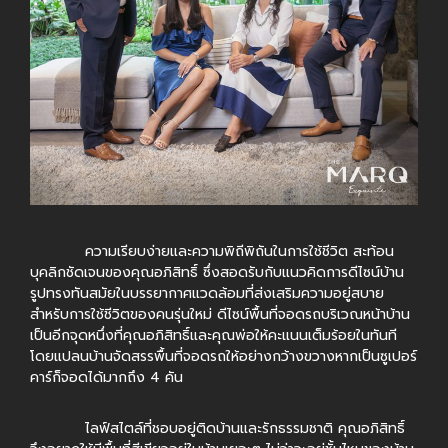
ความเรียบง่ายและความพิถีพิถันในการใช้ชีวิต สะท้อน
บุคลิกชัดเจนของคุณอภิสิทธิ์ ซึ่งสอดรับกับแนวคิดการดีไซน์บ้าน
รูปทรงทันสมัยในบรรยากาศแวดล้อมที่ส่งเสริมความอยู่สบาย
สำหรับการใช้ชีวิตของคนรุ่นใหม่ ดีไซน์พื้นที่จอดรถบริเวณหน้าบ้าน
เป็นอีกจุดหนึ่งที่คุณอภิสิทธิ์และคุณพ่อให้คะแนนเต็มร้อยในทันที
โดยแปลนบ้านจัดสรรพื้นที่จอดรถให้อย่างกว้างขวางหากเป็นซูเปอร์
คาร์ก็จอดได้มากถึง 4 คัน
ไลฟ์สไตล์ที่ชอบอยู่ติดบ้านและรักธรรมชาติ คุณอภิสิทธิ์