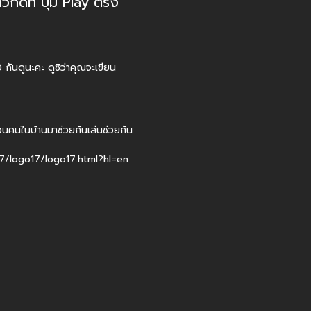
วกดที่ ปุ่ม Play ตรง
ันดูนะคะ ดูซิว่าคุณจะเขียน
ชวนคนในบ้านมาช่วยกันเล่นช่วยกัน
7/logo17/logo17.html?hl=en