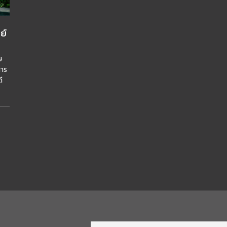
ย์
ษ
การ
ี