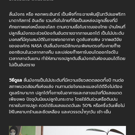
ลิ้นมังกร หรือ หอกพระอินทร์ เป็นพืชที่กระจายพันธุ์ในทวีปแอฟริกา
มาดากัสการ์ อินเดีย รวมถึงในไทยที่ถือเป็นแหล่งปลูกเลี้ยงที่มี
ศักยภาพแห่งหนึ่งของโลก ตามความเชื่อโบราณของไทย บ้านไหนที่
ปลูกลิ้นมังกรจะช่วยป้องกันอันตรายจากภายนอกได้ เป็นไม้ประดับ
มงคลที่มีคุณสมบัติในการฟอกอากาศ ดูดซับสารพิษ จากผลวิจัย
ขององค์กร NASA ต้นลิ้นมังกรมีลักษณะพิเศษตรงที่จะคายก๊าซ
ออกซิเจนในเวลากลางคืน และปล่อยก๊าซคาร์บอนไดออกไซด์ใน
เวลากลางวันแทน ทำให้สามารถปลูกต้นลิ้นมังกรในห้องนอนได้โดย
ไม่เป็นอันตราย
วิธีดูแล
ลิ้นมังกรเป็นไม้ประดับที่มีความเขียวสดตลอดทั้งปี ทนต่อ
สภาพแวดล้อมที่แห้งแล้ง ทนทานต่อโรคและแมลงได้ดีจึงไม่ต้อง
ดูแลรักษามาก ปลูกได้ทั้งภายในอาคารและกลางแจ้งที่มีแสงแดด
เพียงพอ ปัจจุบันนิยมปลูกในกระถาง โดยใช้ดินร่วนหรือดินปน
ทรายในการปลูก ควรได้รับแสงแดดวันละ 50% หรือครึ่งวันเพื่อไม่
ให้ใบหยาบกร้านและซีดเหลือง และควรรดน้ำทุกวัน เช้า-เย็น