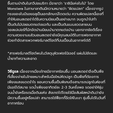
ชื้นตามป่าดิบในทวีปอเมริกา มีฉายาว่า ‘ราชินีแห่งใบไม้’ โดย
Monstera ในภาษาลาตินมีความหมายว่า “ผิดแปลก” เนื่องจากรูป
ทรงของใบมีรอยฉลุเป็นเอกลักษณ์โดดเด่น ความผิดแปลกนี้เองที่
ทำให้มอนสเตอร่าได้รับความนิยมเป็นอย่างมาก จนถูกนำไปทำ
เป็นต้นไม้ปลอมตกแต่งแจกัน และเป็นต้นแบบลวดลายบน
วอลเปเปอร์ที่นักจัดบ้านนิยมนำมาตกแต่งบ้าน นอกจากข้อดีเรื่อง
ความสวยงามแล้วมอนสเตอร่ายังมีคุณสมบัติในการฟอกอากาศ
ช่วยกำจัดสารพวกฟอร์มาลดีไฮด์ที่ปนเปื้อนในอากาศได้ดี
*สารฟอร์มาลดีไฮด์พบในวัสดุบุผิวเฟอร์นิเจอร์ แผ่นไม้อัดและ
น้ำยาทำความสะอาด
วิธีดูแล
เนื่องจากเมืองไทยมีอากาศร้อนชื้น มอนสเตอร่าจึงเป็นพืช
ที่เลี้ยงง่ายในไทยเหมาะสำหรับมือใหม่หัดปลูก เป็นพืชที่ต้องการ
เพียงแสงแดดรำไร ชอบความชื้นเป็นพิเศษจึงสามารถปลูกในห้องที่
มีแอร์ได้สบาย รดน้ำเพียงอาทิตย์ละ 2-3 วันครั้งพอ รดอย่าให้ชุ่ม
จนน้ำขังหรือรดเมื่อดินแห้ง สังเกตได้โดยใช้มือสัมผัสหน้าดินว่ายัง
มีความชื้นอยู่หรือเปล่า สามารถใช้ฟ็อกกี้ฉีดให้ใบเงา ชุ่มชื้นได้ในวันที่
อากาศร้อน