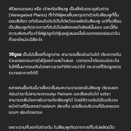
ฟิโลเดนดรอน หรือ เจ้าหญิงสีชมพู เป็นพืชในตระกูลใบด่าง
(Variegated Plants) ที่ทำให้ผู้พบเห็นสะดุดตาด้วยใบสีชมพูที่ขึ้น
แซมสีเขียว แท้จริงแล้วต้นไม้ไม่ได้หวังจะผลิตใบสีชมพู แต่ที่เปลี่ยน
เป็นสีชมพูเกิดจากการที่ต้นไม้ไม่ผลิตคลอโรฟิลล์นั้นเอง และนี้คือ
ความพิเศษที่จะทำให้ผู้ปลูกได้ลุ้นอยู่เสมอเมื่อใบแตกยอดอ่อนว่าใบ
ที่งอกใหม่จะมีสีอะไร
วิธีดูแล
เป็นไม้เลื้อยที่ปลูกง่าย สามารถเลี้ยงในบ้านได้ ต้องการดิน
ร่วนตลอดจนการใส่ปุ๋ยอย่างสม่ำเสมอ เวลารดน้ำต้องระมัดระวัง
ไม่ให้ชื้นมากจนเกินไปเพราะอาจทำให้รากเน่าได้ กระถางที่ใช้ปลูกควร
ระบายอากาศได้ดี
หลายคนซื้อต้นนี้มาเพื่อจะชื่นชมความงามของใบสีชมพู ต้องบอก
ก่อนว่าเราไม่สามารถควบคุม Pattern และสีของใบได้ แต่เรา
สามารถเพิ่มโอกาสในการเกิดสีชมพูได้ โดยให้วางต้นไม้ในบริเวณ
หน้าต่างที่มีแสงสว่างอ่อนๆ ส่องถึง แต่เลี่ยงบริเวณที่มีแสงแดด
แรงๆ ส่องโดยตรง
เพราะตามที่บอกไปข้างต้น ใบสีชมพูเกิดจากการที่ใบไม่ผลิตเม็ด