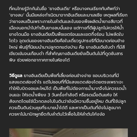
ที่คนไทยรู้จักกันในชื่อ ‘ยางอินเดีย’ หรือบางคนเรียกทับศัพท์ว่า
‘ยางลบ’ นั้นมีแหล่งกำเนิดมาจากอินเดียและมาเลเซีย เหตุผลที่เรียก
ว่ายางลบเป็นเพราะภายในลำต้นและใบของพืชผลิตน้ำยางสีขาวที่
เมืองนอกนำไปทำเป็นยางลบนั้นเอง แต่ทางที่ดีผู้ปลูกไม่ควรให้น้ำ
ยางโดนมือ ยางอินเดียเป็นพืชเขตร้อนและเขตกึ่งร้อน ไม่พลัดใบ
โตไว จุดเด่นของยางอินเดียคือใบเดี่ยวรูปทรงรีที่มีขนาดค่อนข้าง
ใหญ่ พันธุ์ที่นิยมนำมาปลูกตกแต่งบ้าน คือ ยางอินเดียใบดำ ที่มีสี
เขียวเข้มจนเกือบดำ ที่สำคัญยางอินเดียยังเป็นต้นไม้ที่ดูดซับสาร
พิษ ช่วยฟอกอากาศภายในห้องได้
วิธีดูแล
ยางอินเดียเป็นพืชที่เลี้ยงค่อนข้างง่าย ชอบบริเวณที่มี
แสงแดดส่องรำไร แต่ไม่ชอบที่ที่มีแสงแดดส่องโดยตรงเพราะจะ
ทำให้ใบบิดงอและไหม้ได้ เป็นพืชที่ไม่ต้องการน้ำมากจึงไม่ควรรดน้ำ
จนแฉะ ให้รดน้ำเพียง 3 วันครั้งกำลังดี หรือรดเมื่อดินแห้ง ให้
สังเกตโดยใช้นิ้วกดลงไปในดินว่ายังมีความชื้นอยู่ไหม ดินที่ใช้ปลูก
ควรเป็นดินร่วนซุยที่ระบายน้ำได้ดี และหากเป็นต้นที่ยังไม่สูงมาก
ควรหาไม้มาปักผูกยึดกับลำต้นไว้เพื่อไม่ให้ลำต้นโค้งง้อ