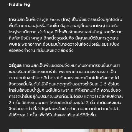
Fiddle Fig
ไทรใบสักเป็นพืชตระกูล Ficus (ไทร) เป็นพืชเขตร้อนจึงปลูกได้ดีใน
พื้นที่อากาศอบอุ่นหรือร้อนชื้น มีจุดเด่นอยู่ที่ใบขนาดใหญ่ แตกใบ
ใหญ่รอบทิศทาง ลำต้นสูง มีทั้งพันธ์ใบแคระและใบใหญ่ หากมีหลาย
กิ่งก็จะยิ่งมีราคาสูง อีกหนึ่งจุดเด่นคือ มีคุณสมบัติในการดูดสาร
พิษและฟอกอากาศ จึงนิยมนำมาจัดวางในห้องนั่งเล่น ริมระเบียง
หรือห้องทำงาน ที่มีมีแสงแดดส่องถึง
วิธีดูแล
ไทรใบสักเป็นพืชเขตร้อนจึงเหมาะกับอากาศร้อนชื้นบ้านเรา
ชอบบริเวณที่มีแสงแดดรำไร เพราะหากโดนแดดแรงตรงๆ เป็น
เวลานานใบจะเป็นจุดสีน้ำตาลได้ และหากแสงน้อยไปใบก็จะร่วงได้
จึงควรหมั่นหันต้นไม้ให้โดนแดดทุกด้านอย่างต่ำวันละ 3-5 ชั่วโมง
ไทรใบสักชอบน้ำชุ่มๆ แต่ไม่แฉะเพราะจะทำให้รากเน่าได้ ความถี่ของ
การรดน้ำขึ้นอยู่กับปริมาณแสงที่ต้นไม้ได้รับ แต่ควรรดซักสัปห์ดาละ
2 ครั้ง วิธีสังเกตง่ายๆ ให้สัมผัสดินลึกลงไป 2 นิ้ว ถ้าดินแห้งแล้ว
จึงค่อยลดน้ำ ที่สำคัญต้องหมั่นเช็ดทำความสะอาดใบด้วยน้ำเปล่า
สัปห์ดาละ 1 ครั้ง เพื่อให้ใบสังเคราะห์แสงได้ดียิ่งขึ้น